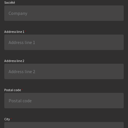
Société
Address line 1
*
Address line 2
Postal code
*
City
*