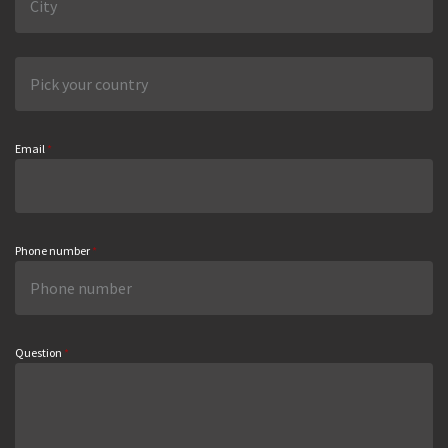
Email
*
Phone number
*
Question
*