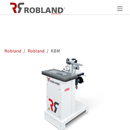
Se rendre au contenu
Robland
Robland
KBM