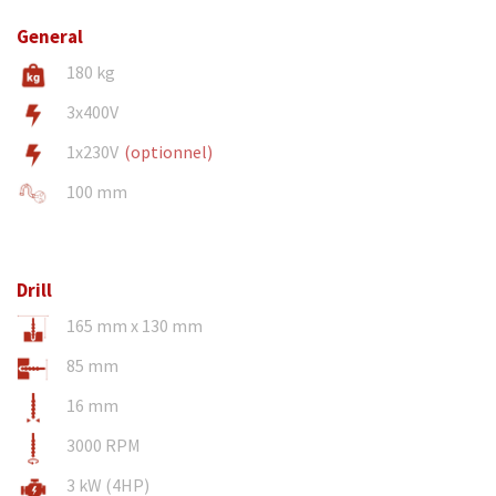
General
180 kg
3x400V
1x230V
(optionnel)
100 mm
Drill
165 mm x 130 mm
85 mm
16 mm
3000 RPM
3 kW (4HP)