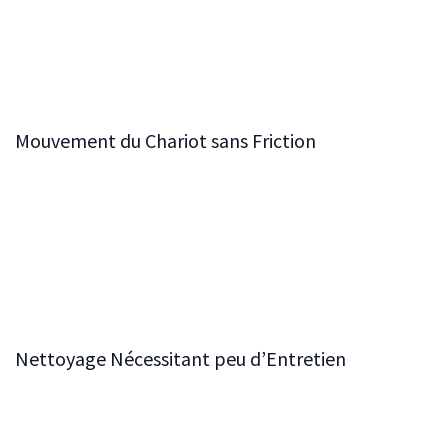
avancé garantit que chaque mouvement du chariot est
précis et se réalise sans effort, ce qui en fait une
caractéristique essentielle pour obtenir des résultats
exceptionnels dans le travail du bois.
Mouvement du Chariot sans Friction
Les billes en acier trempé glissent en souplesse le long
de barres en acier massif, créant un fonctionnement
sans friction qui garantit un mouvement précis et fluide.
Cette conception innovante minimise la résistance,
permettant des réglages faciles et précis, même sous de
lourdes charges.
Nettoyage Nécessitant peu d’Entretien
Pour garantir que le système reste dans un état optimal,
des éponges de nettoyage remplaçables sont installées