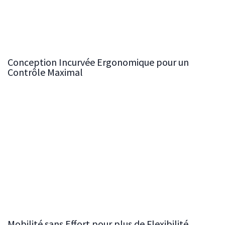
que possible. La construction robuste du bâti donne à la
scie une base solide, réduisant les vibrations et les
mouvements pour des coupes plus précises sur chaque
projet.
Conception Incurvée Ergonomique pour un
Contrôle Maximal
La
conception incurvée ergonomique
de notre bâti
vous permet de vous tenir plus près de la pièce à
travailler, vous offrant ainsi un meilleur contrôle et
réduisant la tension physique pendant le
fonctionnement. Cette conception réfléchie améliore
non seulement le confort, mais renforce également
votre confiance lors de la gestion de coupes complexes,
vous aidant ainsi à atteindre le plus haut niveau de
savoir-faire.
Mobilité sans Effort pour plus de Flexibilité