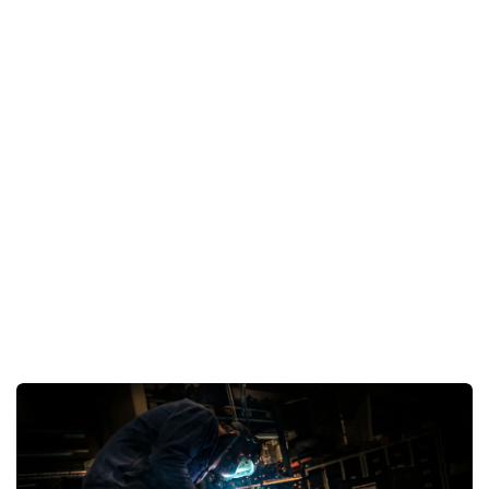
à chaque extrémité du chariot coulissant. Ces éponges
éliminent efficacement la poussière et les débris des
barres, maintenant ainsi la propreté du système avec un
minimum d'entretien. Cette fonctionnalité garantit que
le système de chariot coulissant BOSS reste cohérent et
fiable, offrant des années de fonctionnement sans
effort.