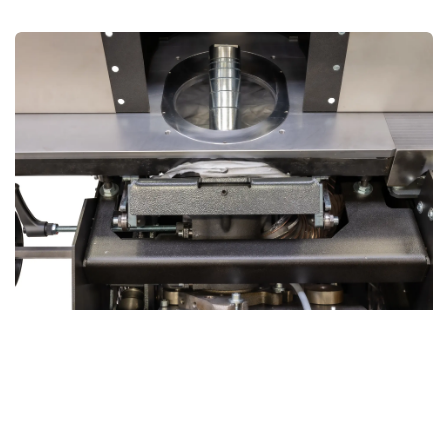
Flexibilité Inégalée grâce à l’Arbre Inclinable
de la Toupie
L'une des caractéristiques les plus remarquables de la
Xi
410
est
l’arbre inclinable
de la toupie, désormais
disponible sur nos machines combinées, une