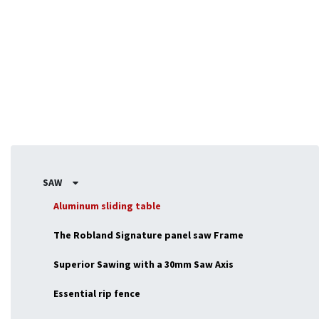
machine encore plus pratique et conviviale pour les tâches
exigeantes.
SAW
Aluminum sliding table
The Robland Signature panel saw Frame
Superior Sawing with a 30mm Saw Axis
Essential rip fence