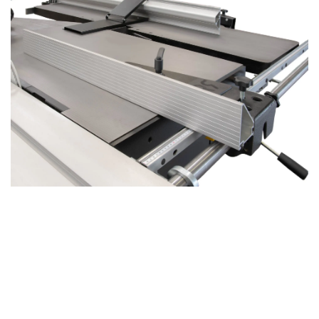
Xi 410 : Sciage de précision et stabilité
améliorée
Faisant partie de la
gamme APEX
, la
Xi 410
allie la qualité
exceptionnelle d'une scie à format professionnelle à la
polyvalence d'une machine combinée.