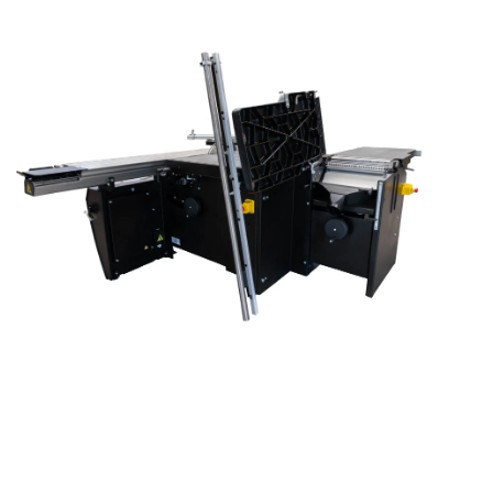
Machine multi-opérations harmonieuse
L’un des principaux avantages de la
Xi 410
est sa capacité à
combiner de façon harmonieuse plusieurs opérations en