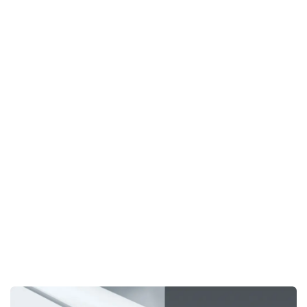
fonctionnalité auparavant exclusive à notre gamme Ti120.
Cette innovation apporte un nouveau niveau de flexibilité,
vous permettant d'incliner l’arbre pour une utilisation plus
polyvalente de l'outil et générer des coupes complexes. En
intégrant cette fonctionnalité de pointe, la
Xi 410
combine toutes les avancées techniques de nos machines
haut de gamme, offrant une précision et une polyvalence
inégalées dans un système compact..