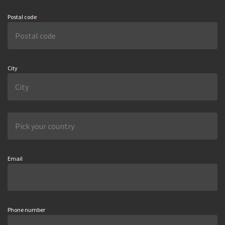
Postal code
*
City
*
Email
*
Phone number
*