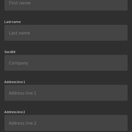
Last name
*
Société
Address line 1
*
Address line 2