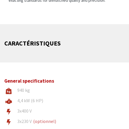
exacting standards for unmatched quality and precision.
CARACTÉRISTIQUES
General specifications
940 kg
4,4 kW (6 HP)
3x400 V
3x230 V
(optionnel)