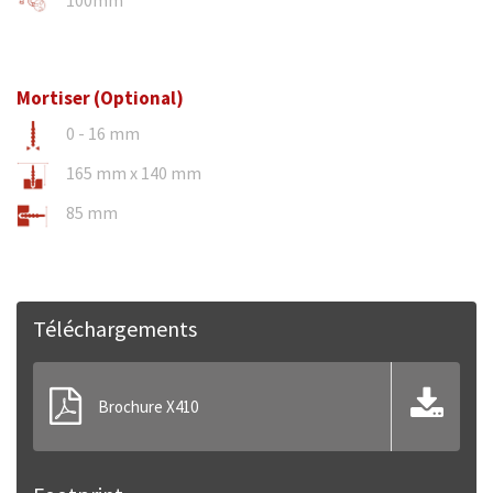
100mm
Mortiser (Optional)
0 - 16 mm
165 mm x 140 mm
85 mm
Téléchargements
Brochure X410