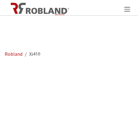
Se rendre au contenu
Robland
Xi410