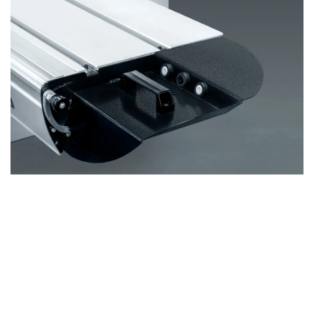
Télécommande dans le chariot coulissant
Une autre caractéristique remarquable est la
télécommande
intégrée dans la table coulissante, une
première sur les machines combinées. Cette innovation
vous permet de
démarrer la machine directement